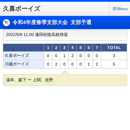
久喜ボーイズ
Menu
令和4年度春季支部大会 支部予選
2022/5/8 11:00 蓮田松陰高校球場
1
2
3
4
5
6
7
TOTAL
久喜ボーイズ
0
0
1
2
0
0
0
3
川越ボーイズ
0
2
0
0
0
1
2
5
湯本、森下 ー 上関、佐野