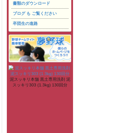
書類のダウンロード
ブログ も ご覧ください
卒団生の進路
泥スッキリ本舗 黒土専用洗剤 泥
スッキリ303 (1.3kg) 130回分