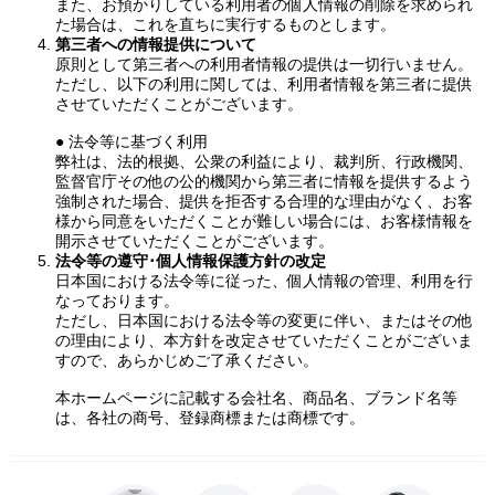
また、お預かりしている利用者の個人情報の削除を求められ
た場合は、これを直ちに実行するものとします。
第三者への情報提供について
原則として第三者への利用者情報の提供は一切行いません。
ただし、以下の利用に関しては、利用者情報を第三者に提供
させていただくことがございます。
● 法令等に基づく利用
弊社は、法的根拠、公衆の利益により、裁判所、行政機関、
監督官庁その他の公的機関から第三者に情報を提供するよう
強制された場合、提供を拒否する合理的な理由がなく、お客
様から同意をいただくことが難しい場合には、お客様情報を
開示させていただくことがございます。
法令等の遵守･個人情報保護方針の改定
日本国における法令等に従った、個人情報の管理、利用を行
なっております。
ただし、日本国における法令等の変更に伴い、またはその他
の理由により、本方針を改定させていただくことがございま
すので、あらかじめご了承ください。
本ホームページに記載する会社名、商品名、ブランド名等
は、各社の商号、登録商標または商標です。